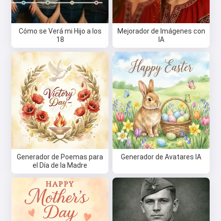
Acepto:
Términos de Servicio
,
Política de Privacidad
,
Política de Reembolso
Cómo se Verá mi Hijo a los
Mejorador de Imágenes con
18
IA
Generador de Poemas para
Generador de Avatares IA
el Día de la Madre