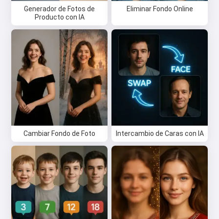
Generador de Fotos de
Eliminar Fondo Online
Producto con IA
Hola 👋
Puedo crear canciones, escribir
Cambiar Fondo de Foto
Intercambio de Caras con IA
poemas y felicitaciones 🥰
Pruébalo gratis