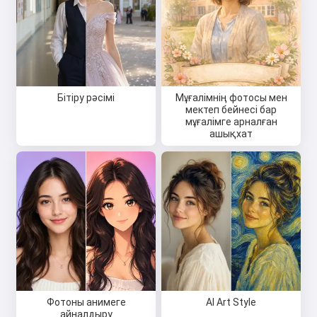
Бітіру рәсімі
Мұғалімнің фотосы мен
мектеп бейнесі бар
мұғалімге арналған
ашықхат
Фотоны анимеге
AI Art Style
айналдыру