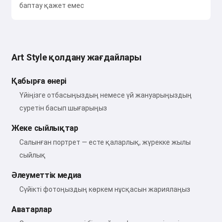
баптау қажет емес
Art Style қолдану жағдайлары
Қабырға өнері
Үйіңізге отбасыңыздың немесе үй жануарыңыздың
суретін басып шығарыңыз
Жеке сыйлықтар
Салынған портрет — есте қаларлық, жүрекке жылы
сыйлық
Әлеуметтік медиа
Сүйікті фотоңыздың көркем нұсқасын жариялаңыз
Аватарлар