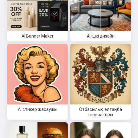
AI Banner Maker
AI ішкі дизайн
AI стикер жасаушы
Отбасылық елтаңба
генераторы