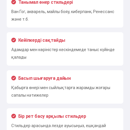
Танымал өнер стильдері
Ван Гог, акварель, майлы бояу, киберпанк, Ренессанс
және т.б.
Кейіпкерді сақтайды
Адамдар мен көріністер кескіндемеде таныс күйінде
қалады
Басып шығаруға дайын
Қабырға өнері мен сыйлықтарға жарамды жоғары
сапалы нәтижелер
Бір рет басу арқылы стильдер
Стильдер арасында лезде ауысыңыз, ешқандай