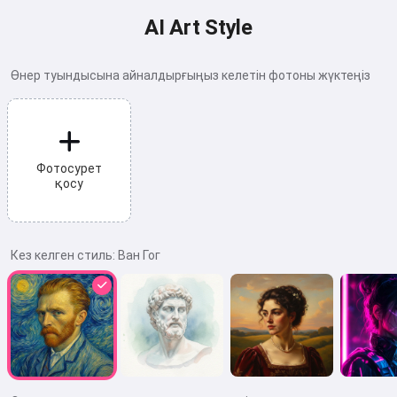
AI Art Style
Өнер туындысына айналдырғыңыз келетін фотоны жүктеңіз
Фотосурет
қосу
Кез келген стиль:
Ван Гог