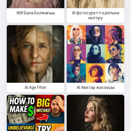
ЖИ Бала Болжағыш
AI фотосуретті қалпына
келтіру
AI Age Filter
AI Аватар жасаушы