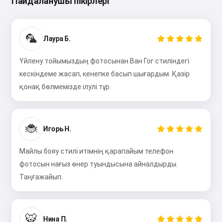
Пайдаланушы пікірлері
🦜
Лаура Б.
Үйлену тойымыздың фотосынан Ван Гог стиліндегі
кескіндеме жасап, кенепке басып шығардым. Қазір
қонақ бөлмемізде ілулі тұр.
🐞
Игорь Н.
Майлы бояу стилі итімнің қарапайым телефон
фотосын нағыз өнер туындысына айналдырды.
Таңғажайып.
🐯
Нина П.