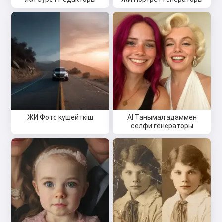
ЖИ Фото күшейткіш
AI Танымал адаммен
селфи генераторы