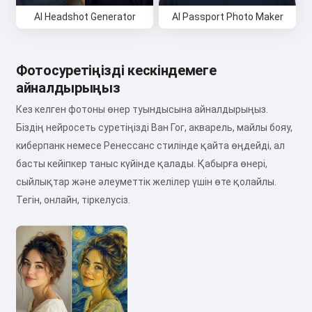
AI Headshot Generator
AI Passport Photo Maker
Фотосуретіңізді кескіндемеге
айналдырыңыз
Кез келген фотоны өнер туындысына айналдырыңыз.
Біздің нейросеть суретіңізді Ван Гог, акварель, майлы бояу,
киберпанк немесе Ренессанс стилінде қайта өңдейді, ал
басты кейіпкер таныс күйінде қалады. Қабырға өнері,
сыйлықтар және әлеуметтік желілер үшін өте қолайлы.
Тегін, онлайн, тіркелусіз.