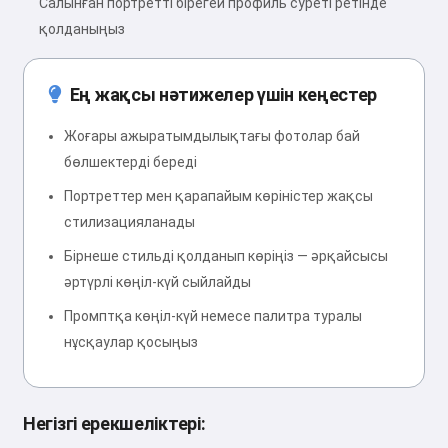
Салынған портретті бірегей профиль суреті ретінде
қолданыңыз
Ең жақсы нәтижелер үшін кеңестер
Жоғары ажыратымдылықтағы фотолар бай
бөлшектерді береді
Портреттер мен қарапайым көріністер жақсы
стилизацияланады
Бірнеше стильді қолданып көріңіз — әрқайсысы
әртүрлі көңіл-күй сыйлайды
Промптқа көңіл-күй немесе палитра туралы
нұсқаулар қосыңыз
Негізгі ерекшеліктері: