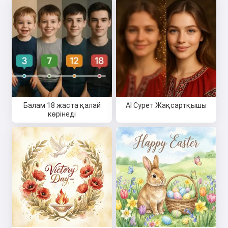
Балам 18 жаста қалай
AI Сурет Жақсартқышы
көрінеді