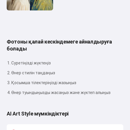
Фотоны қалай кескіндемеге айналдыруға
болады
Суретіңізді жүктеңіз
Өнер стилін таңдаңыз
Қосымша тілектеріңізді жазыңыз
Өнер туындыңызды жасаңыз және жүктеп алыңыз
AI Art Style мүмкіндіктері