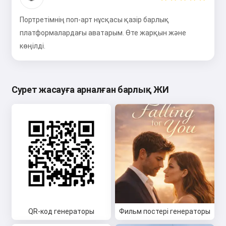
Портретімнің поп-арт нұсқасы қазір барлық
платформалардағы аватарым. Өте жарқын және
көңілді.
Сурет жасауға арналған барлық ЖИ
QR-код генераторы
Фильм постері генераторы