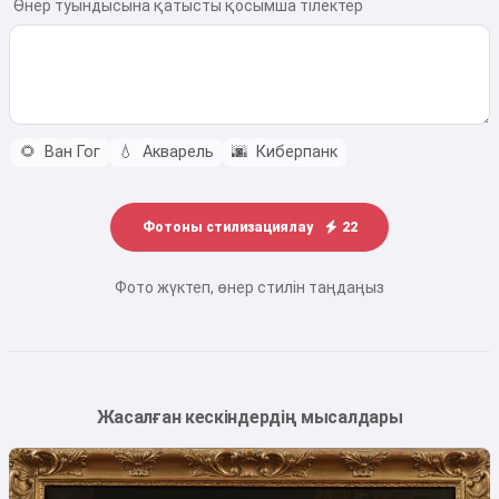
Өнер туындысына қатысты қосымша тілектер
🌻
Ван Гог
💧
Акварель
🌆
Киберпанк
Фотоны стилизациялау
22
Фото жүктеп, өнер стилін таңдаңыз
Жасалған кескіндердің мысалдары