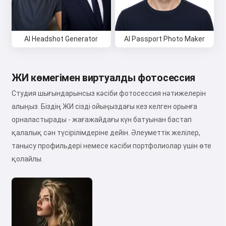
AI Headshot Generator
AI Passport Photo Maker
ЖИ көмегімен виртуалды фотосессия
Студия шығындарынсыз кәсіби фотосессия нәтижелерін
алыңыз. Біздің ЖИ сізді ойыңыздағы кез келген орынға
орналастырады - жағажайдағы күн батуынан бастап
қалалық сән түсірілімдеріне дейін. Әлеуметтік желілер,
танысу профильдері немесе кәсіби портфолиолар үшін өте
қолайлы.