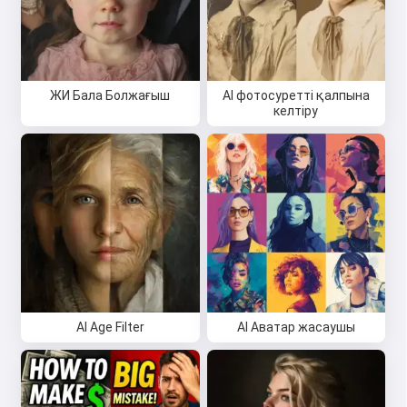
ЖИ Бала Болжағыш
AI фотосуретті қалпына
келтіру
AI Age Filter
AI Аватар жасаушы