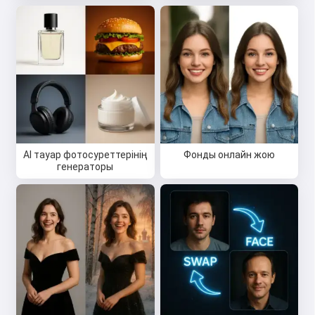
Сәлем 👋
Мен әндер жасай аламын,
өлеңдер мен құттықтаулар
жаза аламын 🥰
Тегін қолданып көріңіз
AI тауар фотосуреттерінің
Фонды онлайн жою
генераторы
Мен қабылдаймын:
Қызмет көрсету шарттары
,
Құпиялылық саясаты
,
Қайтару саясаты