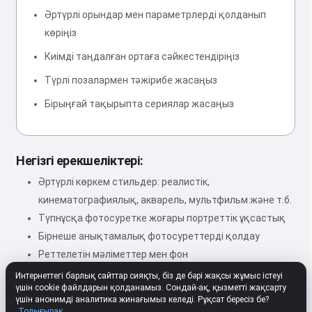
Әртүрлі орындар мен параметрлерді қолданып
көріңіз
Киімді таңдалған ортаға сәйкестендіріңіз
Түрлі позалармен тәжірибе жасаңыз
Бірыңғай тақырыпта сериялар жасаңыз
Негізгі ерекшеліктері:
Әртүрлі көркем стильдер: реалистік,
кинематографиялық, акварель, мультфильм және т.б.
Түпнұсқа фотосуретке жоғары портреттік ұқсастық
Бірнеше анықтамалық фотосуреттерді қолдау
Реттелетін мәліметтер мен фон
Жоғары ажыратымдылықтағы кескіндер
Интернеттегі барлық сайттар сияқты, біз де бәрі жақсы жұмыс істеуі
үшін cookie файлдарын қолданамыз. Сондай-ақ, қызметті жақсарту
үшін анонимді аналитика жинағымыз келеді. Рұқсат бересіз бе?
Толығырақ