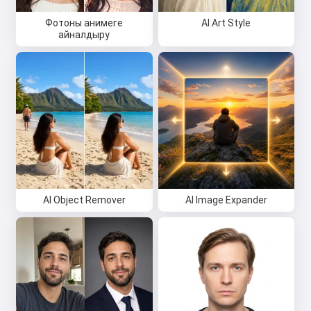
Фотоны анимеге
AI Art Style
айналдыру
AI Object Remover
AI Image Expander