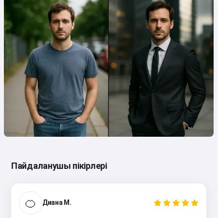
Пайдаланушы пікірлері
🍊
Диана М.