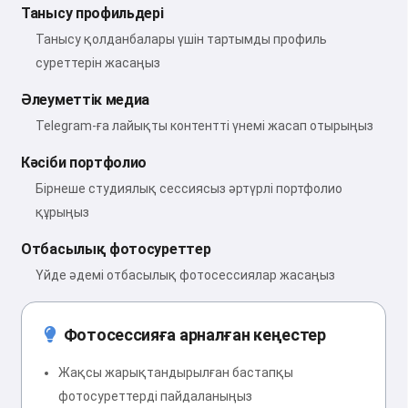
Танысу профильдері
Танысу қолданбалары үшін тартымды профиль
суреттерін жасаңыз
Әлеуметтік медиа
Telegram-ға лайықты контентті үнемі жасап отырыңыз
Кәсіби портфолио
Бірнеше студиялық сессиясыз әртүрлі портфолио
құрыңыз
Отбасылық фотосуреттер
Үйде әдемі отбасылық фотосессиялар жасаңыз
Фотосессияға арналған кеңестер
Жақсы жарықтандырылған бастапқы
фотосуреттерді пайдаланыңыз