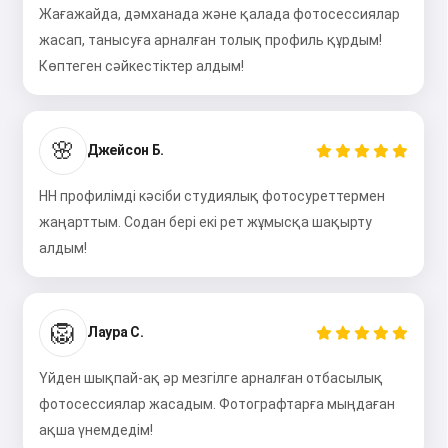
Жағажайда, дәмханада және қалада фотосессиялар
жасап, танысуға арналған толық профиль құрдым!
Көптеген сәйкестіктер алдым!
🌸
Джейсон Б.
HH профилімді кәсіби студиялық фотосуреттермен
жаңарттым. Содан бері екі рет жұмысқа шақырту
алдым!
🦁
Лаура С.
Үйден шықпай-ақ әр мезгілге арналған отбасылық
фотосессиялар жасадым. Фотографтарға мыңдаған
ақша үнемдедім!