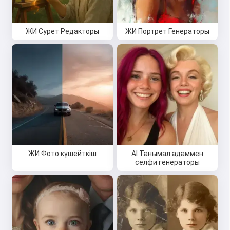
ЖИ Сурет Редакторы
ЖИ Портрет Генераторы
ЖИ Фото күшейткіш
AI Танымал адаммен
селфи генераторы