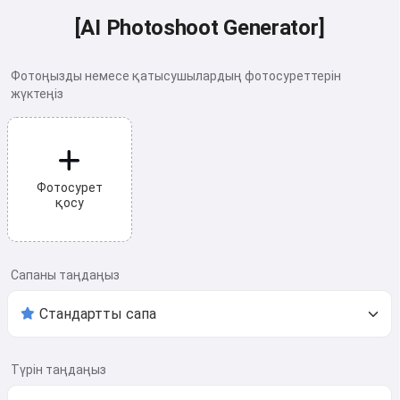
[AI Photoshoot Generator]
Фотоңызды немесе қатысушылардың фотосуреттерін
жүктеңіз
Фотосурет
қосу
Сапаны таңдаңыз
Түрін таңдаңыз