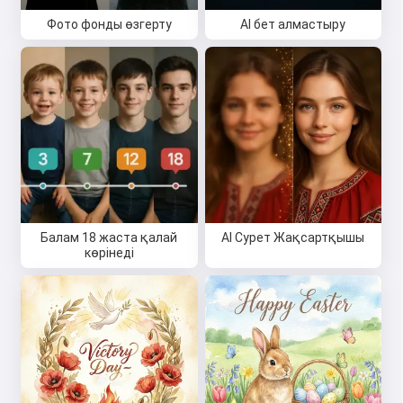
Фото фонды өзгерту
AI бет алмастыру
Балам 18 жаста қалай
AI Сурет Жақсартқышы
көрінеді