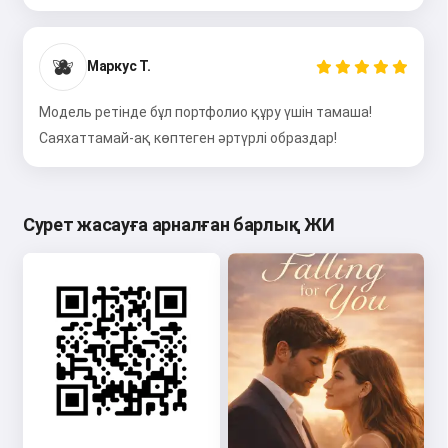
🫐
Маркус Т.
Модель ретінде бұл портфолио құру үшін тамаша!
Саяхаттамай-ақ көптеген әртүрлі образдар!
Сурет жасауға арналған барлық ЖИ