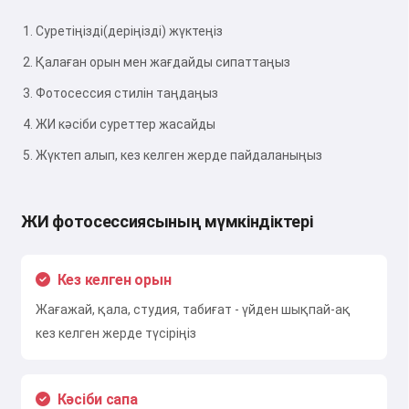
Суретіңізді(деріңізді) жүктеңіз
Қалаған орын мен жағдайды сипаттаңыз
Фотосессия стилін таңдаңыз
ЖИ кәсіби суреттер жасайды
Жүктеп алып, кез келген жерде пайдаланыңыз
ЖИ фотосессиясының мүмкіндіктері
Кез келген орын
Жағажай, қала, студия, табиғат - үйден шықпай-ақ
кез келген жерде түсіріңіз
Кәсіби сапа