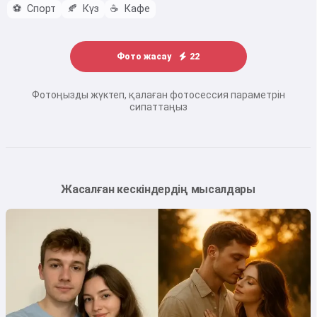
⚽
Спорт
🍂
Күз
☕
Кафе
Фото жасау
22
Фотоңызды жүктеп, қалаған фотосессия параметрін
сипаттаңыз
Жасалған кескіндердің мысалдары