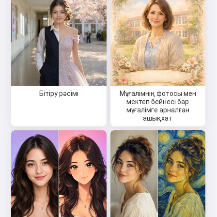
Бітіру рәсімі
Мұғалімнің фотосы мен
мектеп бейнесі бар
мұғалімге арналған
ашықхат