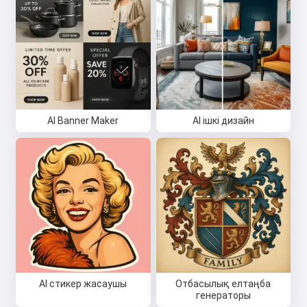
AI Banner Maker
AI ішкі дизайн
AI стикер жасаушы
Отбасылық елтаңба
генераторы