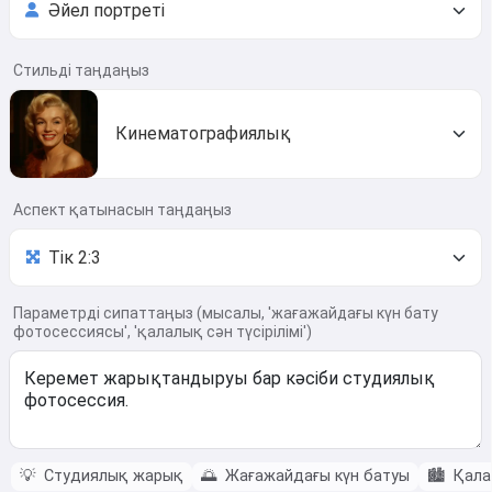
Стильді таңдаңыз
Кинематографиялық
Аспект қатынасын таңдаңыз
Параметрді сипаттаңыз (мысалы, 'жағажайдағы күн бату
фотосессиясы', 'қалалық сән түсірілімі')
💡
Студиялық жарық
🌅
Жағажайдағы күн батуы
🏙️
Қала