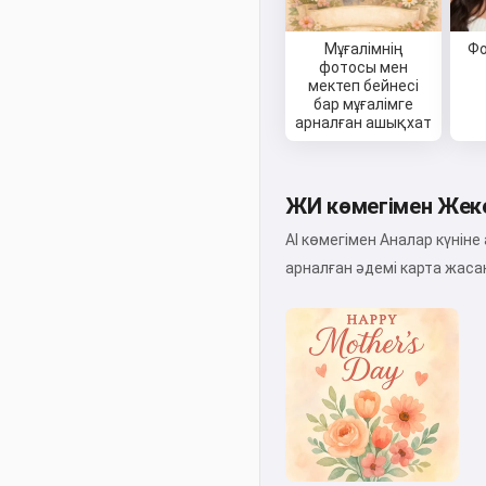
Мұғалімнің
Фо
фотосы мен
мектеп бейнесі
бар мұғалімге
арналған ашықхат
ЖИ көмегімен Жек
AI көмегімен Аналар күні
арналған әдемі карта жаса