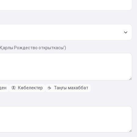
'Қарлы Рождество открыткасы')
ден
🦋
Көбелектер
☕
Таңғы махаббат