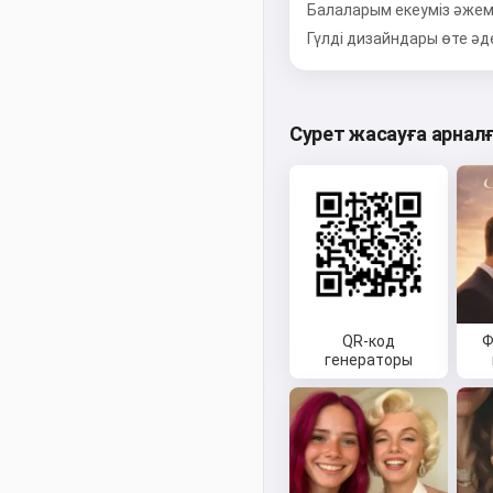
Балаларым екеуміз әжемі
Гүлді дизайндары өте әде
Сурет жасауға арнал
QR-код
Ф
генераторы