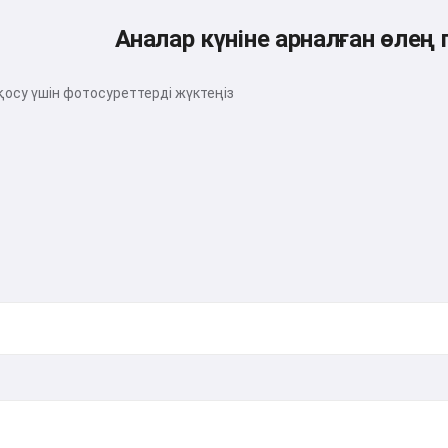
Аналар күніне арналған өлең
осу үшін фотосуреттерді жүктеңіз