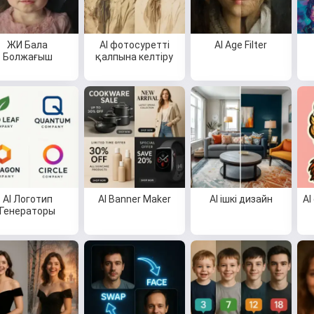
ЖИ Бала
AI фотосуретті
AI Age Filter
Болжағыш
қалпына келтіру
AI Логотип
AI Banner Maker
AI ішкі дизайн
AI
Генераторы
Сәлем 👋