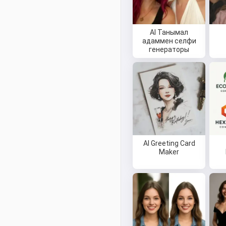
AI Танымал
адаммен селфи
генераторы
AI Greeting Card
Maker