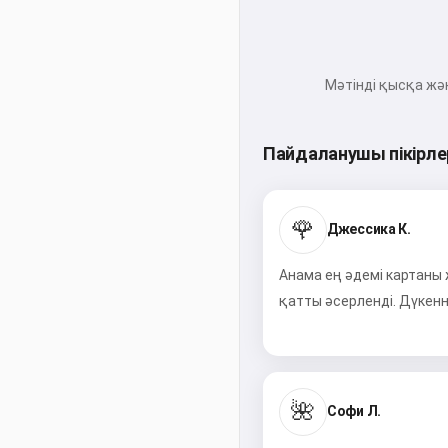
Мәтінді қысқа жән
Пайдаланушы пікірле
🌹
Джессика К.
Анама ең әдемі картаны
қатты әсерленді. Дүкенн
🌺
Софи Л.