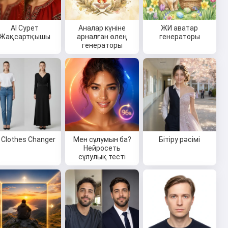
AI Сурет
Аналар күніне
ЖИ аватар
Жақсартқышы
арналған өлең
генераторы
генераторы
I Clothes Changer
Мен сұлумын ба?
Бітіру рәсімі
Нейросеть
сұлулық тесті