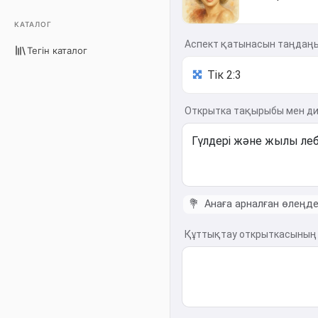
КАТАЛОГ
Аспект қатынасын таңдаң
Тегін каталог
Открытка тақырыбы мен диз
💐
Анаға арналған өлеңд
Құттықтау открыткасының