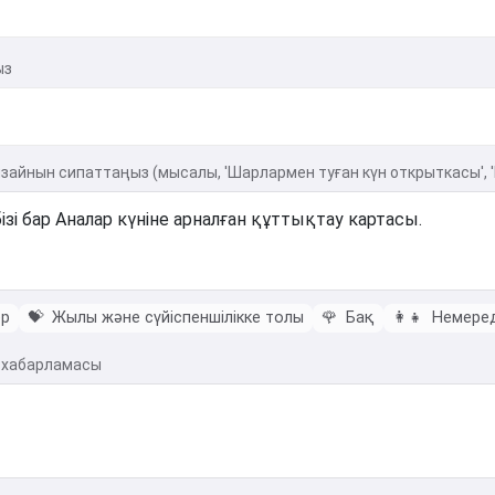
ыз
айнын сипаттаңыз (мысалы, 'Шарлармен туған күн открыткасы', 
ер
💝
Жылы және сүйіспеншілікке толы
🌹
Бақ
👩‍👧
Немере
 хабарламасы