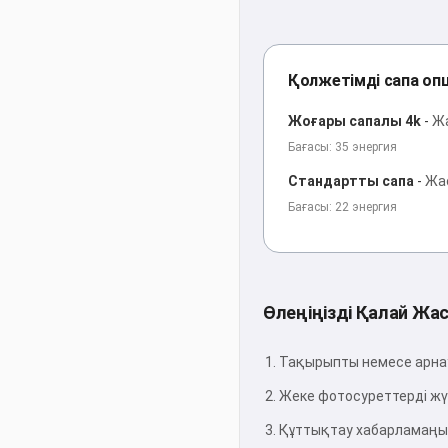
Қолжетімді сапа оп
Жоғары сапалы 4k
-
Жа
Бағасы: 35 энергия
Стандартты сапа
-
Жас
Бағасы: 22 энергия
Өлеңіңізді Қалай Жа
Тақырыпты немесе арна
Жеке фотосуреттерді жүк
Құттықтау хабарламаң