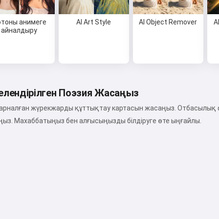
тоны анимеге
AI Art Style
AI Object Remover
A
айналдыру
елендірілген Поэзия Жасаңыз
не арналған жүрекжарды құттықтау картасын жасаңыз. Отбасылық
ңыз. Махаббатыңыз бен алғысыңызды білдіруге өте ыңғайлы.