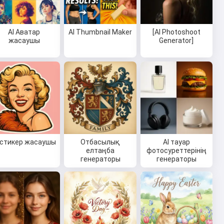
AI Аватар
AI Thumbnail Maker
[AI Photoshoot
жасаушы
Generator]
 стикер жасаушы
Отбасылық
AI тауар
елтаңба
фотосуреттерінің
генераторы
генераторы