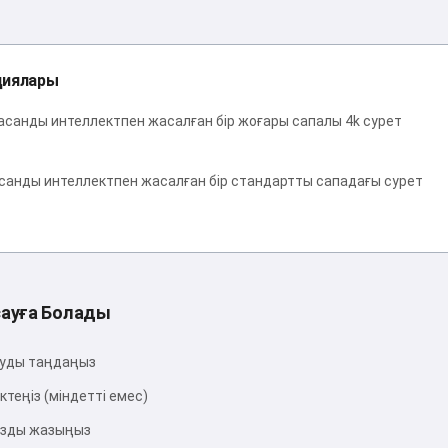
циялары
санды интеллектпен жасалған бір жоғары сапалы 4k сурет
анды интеллектпен жасалған бір стандартты сападағы сурет
сауға Болады
уды таңдаңыз
теңіз (міндетті емес)
ызды жазыңыз