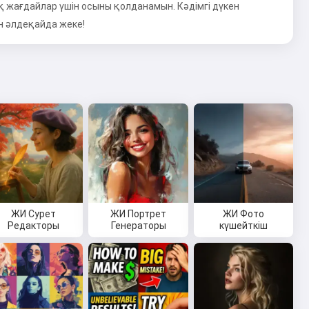
қ жағдайлар үшін осыны қолданамын. Кәдімгі дүкен
н әлдеқайда жеке!
ЖИ Сурет
ЖИ Портрет
ЖИ Фото
Редакторы
Генераторы
күшейткіш