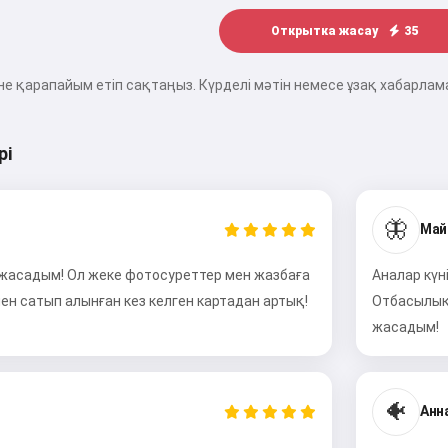
Открытка жасау
35
е қарапайым етіп сақтаңыз. Күрделі мәтін немесе ұзақ хабарлама
рі
🦋
Май
 жасадым! Ол жеке фотосуреттер мен жазбаға
Аналар күн
ен сатып алынған кез келген картадан артық!
Отбасылық 
жасадым!
🐠
Анна