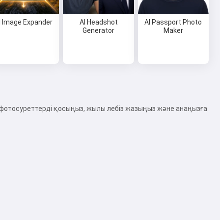
I Image Expander
AI Headshot
AI Passport Photo
Generator
Maker
 фотосуреттерді қосыңыз, жылы лебіз жазыңыз және анаңызға