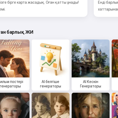
зге бірге карта жасадық. Оған қатты ұнады!
Енді барлы
мі.
хаттарына
ған барлық ЖИ
ильм постері
AI белгіше
AI Кескін
генераторы
генераторы
Генераторы