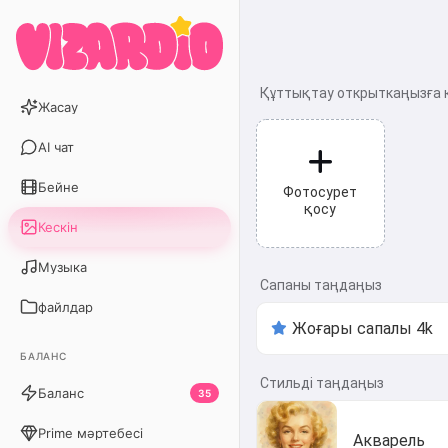
Құттықтау открыткаңызға қ
Жасау
AI чат
Бейне
Фотосурет
қосу
Кескін
Музыка
Сапаны таңдаңыз
файлдар
БАЛАНС
Стильді таңдаңыз
Баланс
35
Prime мәртебесі
Акварель