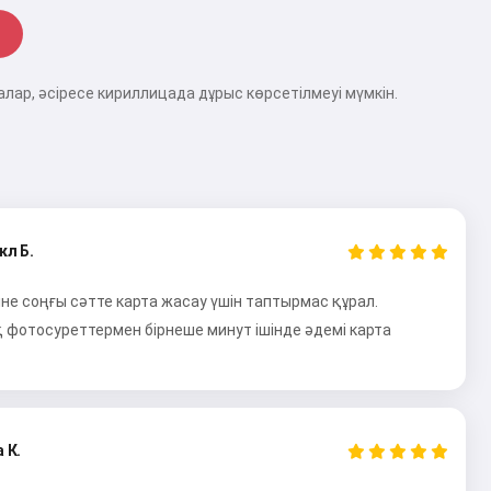
лар, әсіресе кириллицада дұрыс көрсетілмеуі мүмкін.
кл Б.
іне соңғы сәтте карта жасау үшін таптырмас құрал.
фотосуреттермен бірнеше минут ішінде әдемі карта
 К.