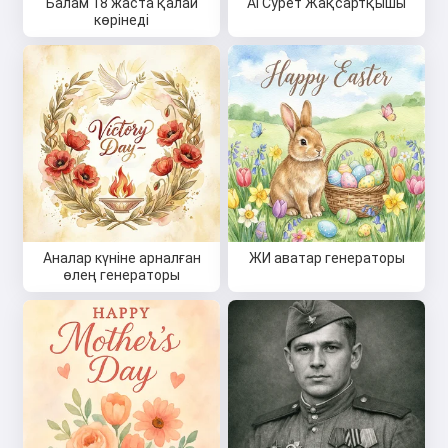
Балам 18 жаста қалай
AI Сурет Жақсартқышы
көрінеді
Аналар күніне арналған
ЖИ аватар генераторы
өлең генераторы