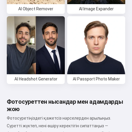
AI Object Remover
AI Image Expander
AI Headshot Generator
AI Passport Photo Maker
Фотосуреттен нысандар мен адамдарды
жою
Фотосуретіңіздегі қажетсіз нәрселерден арылыңыз.
Суретті жүктеп, нені өшіру керектігін сипаттаңыз —