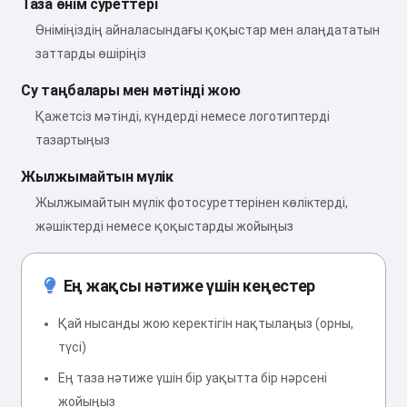
Таза өнім суреттері
Өніміңіздің айналасындағы қоқыстар мен алаңдататын
заттарды өшіріңіз
Су таңбалары мен мәтінді жою
Қажетсіз мәтінді, күндерді немесе логотиптерді
тазартыңыз
Жылжымайтын мүлік
Жылжымайтын мүлік фотосуреттерінен көліктерді,
жәшіктерді немесе қоқыстарды жойыңыз
Ең жақсы нәтиже үшін кеңестер
Қай нысанды жою керектігін нақтылаңыз (орны,
түсі)
Ең таза нәтиже үшін бір уақытта бір нәрсені
жойыңыз