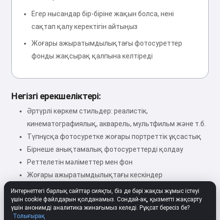
Егер нысандар бір-біріне жақын болса, нені
сақтап қалу керектігін айтыңыз
Жоғары ажыратымдылықтағы фотосуреттер
фонды жақсырақ қалпына келтіреді
Негізгі ерекшеліктері:
Әртүрлі көркем стильдер: реалистік,
кинематографиялық, акварель, мультфильм және т.б.
Түпнұсқа фотосуретке жоғары портреттік ұқсастық
Бірнеше анықтамалық фотосуреттерді қолдау
Реттелетін мәліметтер мен фон
Жоғары ажыратымдылықтағы кескіндер
Интернеттегі барлық сайттар сияқты, біз де бәрі жақсы жұмыс істеуі
үшін cookie файлдарын қолданамыз. Сондай-ақ, қызметті жақсарту
үшін анонимді аналитика жинағымыз келеді. Рұқсат бересіз бе?
★★★★★
4.80
312 Баптаулар
Бағалау
Толығырақ