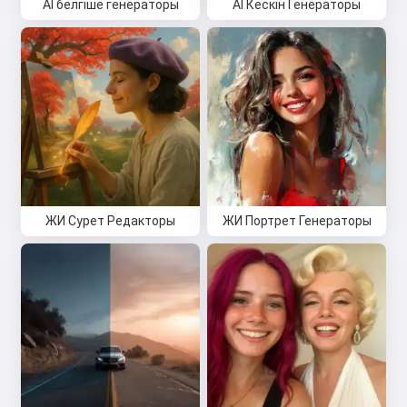
AI белгіше генераторы
AI Кескін Генераторы
ЖИ Сурет Редакторы
ЖИ Портрет Генераторы