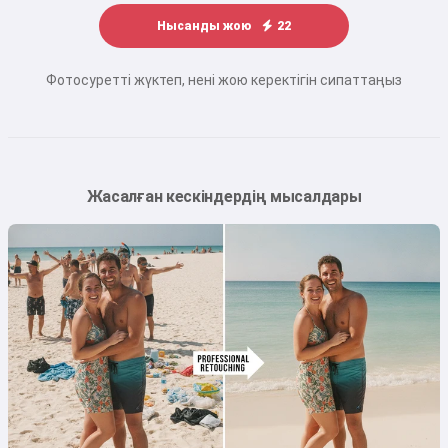
Нысанды жою
22
Фотосуретті жүктеп, нені жою керектігін сипаттаңыз
Жасалған кескіндердің мысалдары