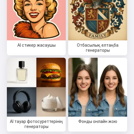
AI стикер жасаушы
Отбасылық елтаңба
генераторы
AI тауар фотосуреттерінің
Фонды онлайн жою
генераторы