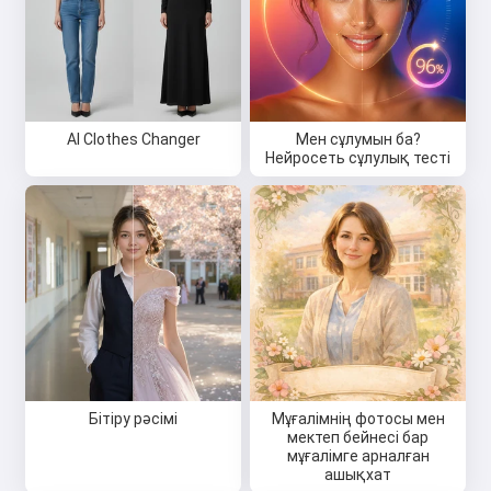
AI Clothes Changer
Мен сұлумын ба?
Нейросеть сұлулық тесті
Бітіру рәсімі
Мұғалімнің фотосы мен
мектеп бейнесі бар
мұғалімге арналған
ашықхат