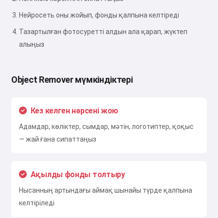
Нейросеть оны жойып, фонды қалпына келтіреді
Тазартылған фотосуретті алдын ала қарап, жүктеп
алыңыз
Object Remover мүмкіндіктері
Кез келген нәрсені жою
Адамдар, көліктер, сымдар, мәтін, логотиптер, қоқыс
— жай ғана сипаттаңыз
Ақылды фонды толтыру
Нысанның артындағы аймақ шынайы түрде қалпына
келтіріледі