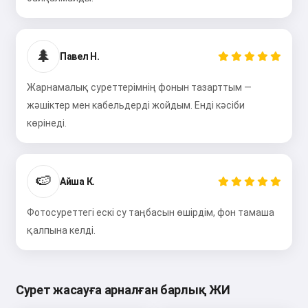
🌲
Павел Н.
Жарнамалық суреттерімнің фонын тазарттым —
жәшіктер мен кабельдерді жойдым. Енді кәсіби
көрінеді.
🍉
Айша К.
Фотосуреттегі ескі су таңбасын өшірдім, фон тамаша
қалпына келді.
Сурет жасауға арналған барлық ЖИ