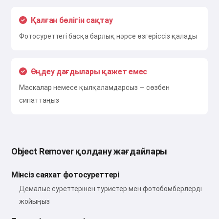
Қалған бөлігін сақтау
Фотосуреттегі басқа барлық нәрсе өзгеріссіз қалады
Өңдеу дағдылары қажет емес
Маскалар немесе қылқаламдарсыз — сөзбен
сипаттаңыз
Object Remover қолдану жағдайлары
Мінсіз саяхат фотосуреттері
Демалыс суреттерінен туристер мен фотобомберлерді
жойыңыз