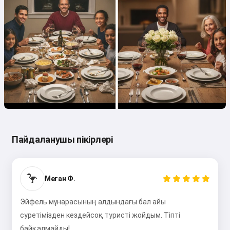
Пайдаланушы пікірлері
🦩
Меган Ф.
Эйфель мұнарасының алдындағы бал айы
суретімізден кездейсоқ туристі жойдым. Тіпті
байқалмайды!