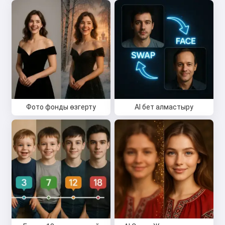
Сәлем 👋
Мен әндер жасай аламын,
өлеңдер мен құттықтаулар
жаза аламын 🥰
Тегін қолданып көріңіз
Фото фонды өзгерту
AI бет алмастыру
Мен қабылдаймын:
Қызмет көрсету шарттары
,
Құпиялылық саясаты
,
Қайтару саясаты