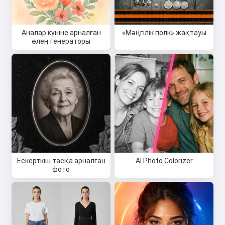
Аналар күніне арналған
«Мәңгілік полк» жақтауы
өлең генераторы
Ескерткіш тасқа арналған
AI Photo Colorizer
фото