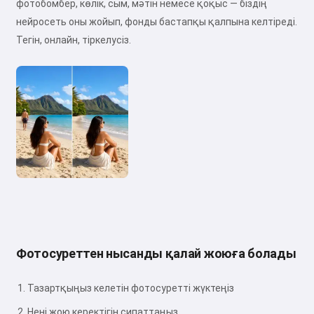
фотобомбер, көлік, сым, мәтін немесе қоқыс — біздің
нейросеть оны жойып, фонды бастапқы қалпына келтіреді.
Тегін, онлайн, тіркелусіз.
Фотосуреттен нысанды қалай жоюға болады
Тазартқыңыз келетін фотосуретті жүктеңіз
Нені жою керектігін сипаттаңыз