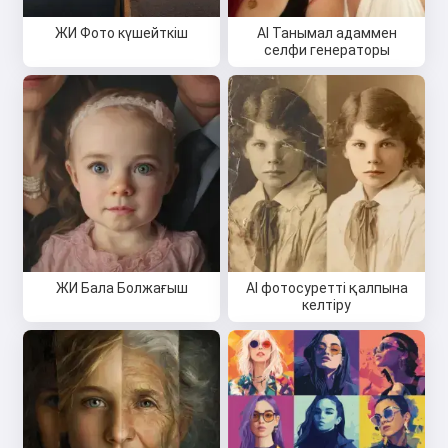
ЖИ Фото күшейткіш
AI Танымал адаммен
селфи генераторы
ЖИ Бала Болжағыш
AI фотосуретті қалпына
келтіру