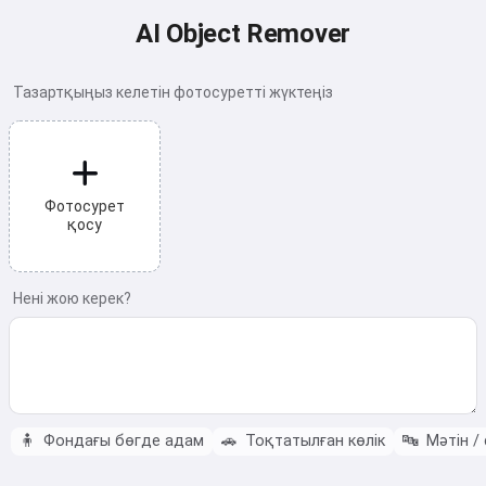
AI Object Remover
Тазартқыңыз келетін фотосуретті жүктеңіз
Фотосурет
қосу
Нені жою керек?
🧍
Фондағы бөгде адам
🚗
Тоқтатылған көлік
🔤
Мәтін /