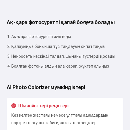
Ақ-қара фотосуретті қалай бояуға болады
Ақ-қара фотосуретті жүктеңіз
Қалауыңыз бойынша түс таңдауын сипаттаңыз
Нейросеть кескінді талдап, шынайы түстерді қосады
Боялған фотоны алдын ала қарап, жүктеп алыңыз
AI Photo Colorizer мүмкіндіктері
Шынайы тері реңктері
Кез келген жастағы немесе ұлттағы адамдардың
портреттері үшін табиғи, жылы тері реңктері