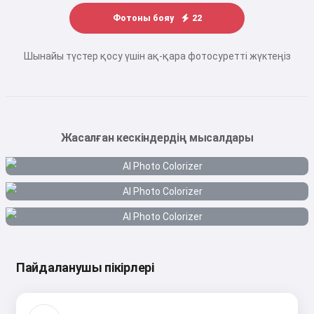
Фотоны бояу
22
Шынайы түстер қосу үшін ақ-қара фотосуретті жүктеңіз
Жасалған кескіндердің мысалдары
Пайдаланушы пікірлері