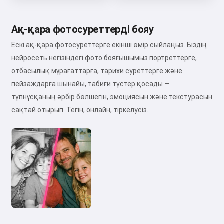
Ақ-қара фотосуреттерді бояу
Ескі ақ-қара фотосуреттерге екінші өмір сыйлаңыз. Біздің
нейросеть негізіндегі фото бояғышымыз портреттерге,
отбасылық мұрағаттарға, тарихи суреттерге және
пейзаждарға шынайы, табиғи түстер қосады —
түпнұсқаның әрбір бөлшегін, эмоциясын және текстурасын
сақтай отырып. Тегін, онлайн, тіркелусіз.