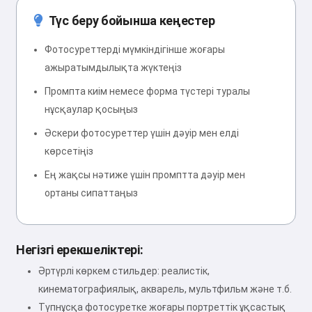
Түс беру бойынша кеңестер
Фотосуреттерді мүмкіндігінше жоғары
ажыратымдылықта жүктеңіз
Промпта киім немесе форма түстері туралы
нұсқаулар қосыңыз
Әскери фотосуреттер үшін дәуір мен елді
көрсетіңіз
Ең жақсы нәтиже үшін промптта дәуір мен
ортаны сипаттаңыз
Негізгі ерекшеліктері:
Әртүрлі көркем стильдер: реалистік,
кинематографиялық, акварель, мультфильм және т.б.
Түпнұсқа фотосуретке жоғары портреттік ұқсастық