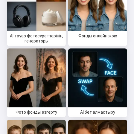
AI тауар фотосуреттерінің
Фонды онлайн жою
генераторы
Фото фонды өзгерту
AI бет алмастыру