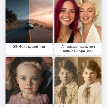
ЖИ Фото күшейткіш
AI Танымал адаммен
селфи генераторы