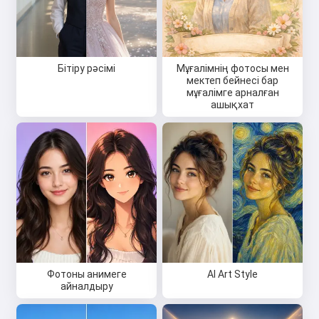
Бітіру рәсімі
Мұғалімнің фотосы мен
мектеп бейнесі бар
мұғалімге арналған
ашықхат
Фотоны анимеге
AI Art Style
айналдыру