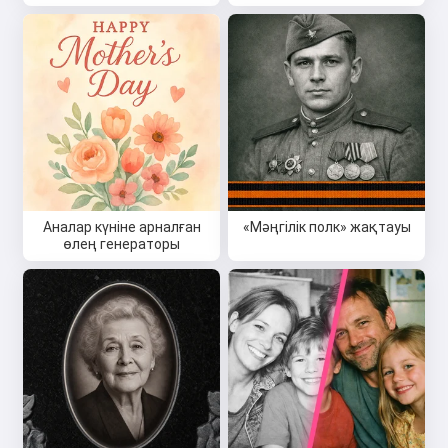
Аналар күніне арналған
«Мәңгілік полк» жақтауы
өлең генераторы