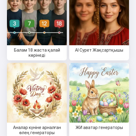
Сәлем 👋
Мен әндер жасай аламын,
Балам 18 жаста қалай
AI Сурет Жақсартқышы
өлеңдер мен құттықтаулар
көрінеді
жаза аламын 🥰
Тегін қолданып көріңіз
Мен қабылдаймын:
Қызмет көрсету шарттары
,
Құпиялылық саясаты
,
Қайтару саясаты
Аналар күніне арналған
ЖИ аватар генераторы
өлең генераторы