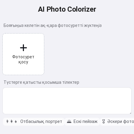
AI Photo Colorizer
Бояғыңыз келетін ақ-қара фотосуретті жүктеңіз
Фотосурет
қосу
Түстерге қатысты қосымша тілектер
👨‍👩‍👧
Отбасылық портрет
🌄
Ескі пейзаж
🎖️
Әскери фот