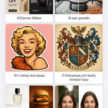
AI Banner Maker
AI ішкі дизайн
AI стикер жасаушы
Отбасылық елтаңба
генераторы