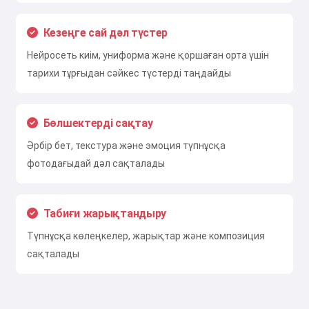
Кезеңге сай дәл түстер
Нейросеть киім, униформа және қоршаған орта үшін
тарихи тұрғыдан сәйкес түстерді таңдайды
Бөлшектерді сақтау
Әрбір бет, текстура және эмоция түпнұсқа
фотодағыдай дәл сақталады
Табиғи жарықтандыру
Түпнұсқа көлеңкелер, жарықтар және композиция
сақталады