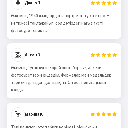
🌲
Диана П.
Әжемнің 1940 жылдардағы портретін түсті еттім —
нәтижесі таңғажайып, сол дәуірдегі нағыз түсті
фотосурет сияқты.
🦁
Антон В.
Әкемнің туған күніне орай оның барлық әскери
фотосуреттерін өңдедім. Формалар мен медальдар
тарихи тұрғыдан дәл шықты. Ол сөзінен жаңылып
қалды.
🦩
Марина К.
Тері реңктері өте табиғи көрінеді. Мен бұрын