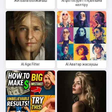
ЖИ Бала Болжағыш
AI фотосуретті қалпына
келтіру
AI Age Filter
AI Аватар жасаушы