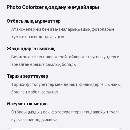
Photo Colorizer қолдану жағдайлары
Отбасылық мұрағаттар
Ата-әжелеріңіз бен ата-аналарыңыздың фотоларын
түсті етіп жандандырыңыз
Жақындарға сыйлық
Боялған ескі фотолар мерейтойлар мен туған күндерге
арналған ерекше сыйлық болады
Тарихи зерттеулер
Тарихи фотосуреттер мен деректі фильмдерге шынайы,
боялған қабат қосыңыз
Әлеуметтік медиа
Отбасыңыздың ескі фотосуреттерін таңғажайып түсті
нұсқаға айналдырыңыз