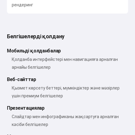
рендеринг
Белгішелерді қолдану
Мобильді қолданбалар
Қолданба интерфейстері мен навигацияға арналған
арнайы белгішелер
Веб-сайттар
Қызмет көрсету беттері, мүмкіндіктер және мәзірлер
үшін премиум белгішелер
Презентациялар
Слайдтар мен инфографиканы жақсартуға арналған
кәсіби белгішелер