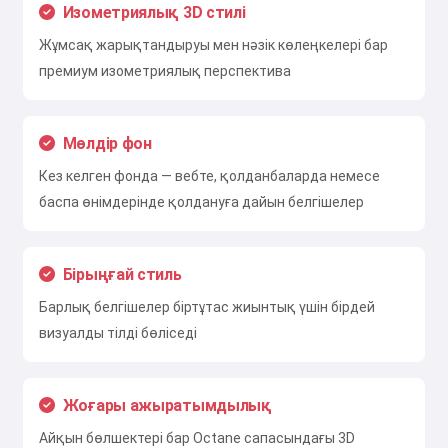
Изометриялық 3D стилі
Жұмсақ жарықтандыруы мен нәзік көлеңкелері бар
премиум изометриялық перспектива
Мөлдір фон
Кез келген фонда — вебте, қолданбаларда немесе
баспа өнімдерінде қолдануға дайын белгішелер
Бірыңғай стиль
Барлық белгішелер біртұтас жиынтық үшін бірдей
визуалды тілді бөліседі
Жоғары ажыратымдылық
Айқын бөлшектері бар Octane сапасындағы 3D