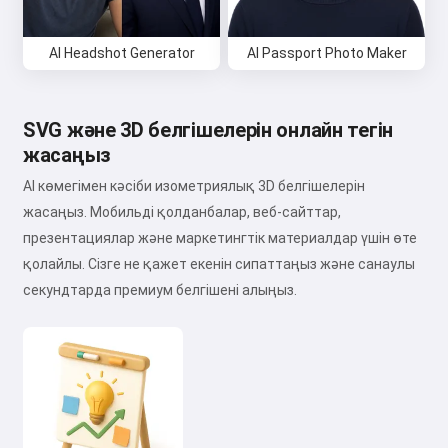
AI Headshot Generator
AI Passport Photo Maker
SVG және 3D белгішелерін онлайн тегін
жасаңыз
AI көмегімен кәсіби изометриялық 3D белгішелерін
жасаңыз. Мобильді қолданбалар, веб-сайттар,
презентациялар және маркетингтік материалдар үшін өте
қолайлы. Сізге не қажет екенін сипаттаңыз және санаулы
секундтарда премиум белгішені алыңыз.