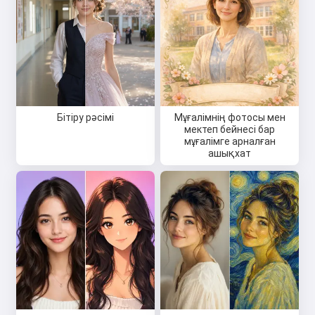
Бітіру рәсімі
Мұғалімнің фотосы мен
мектеп бейнесі бар
мұғалімге арналған
ашықхат