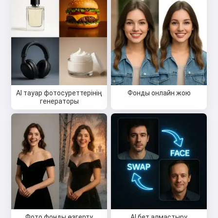
AI тауар фотосуреттерінің
Фонды онлайн жою
генераторы
Фото фонды өзгерту
AI бет алмастыру