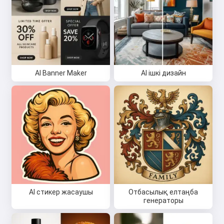
AI Banner Maker
AI ішкі дизайн
AI стикер жасаушы
Отбасылық елтаңба
генераторы