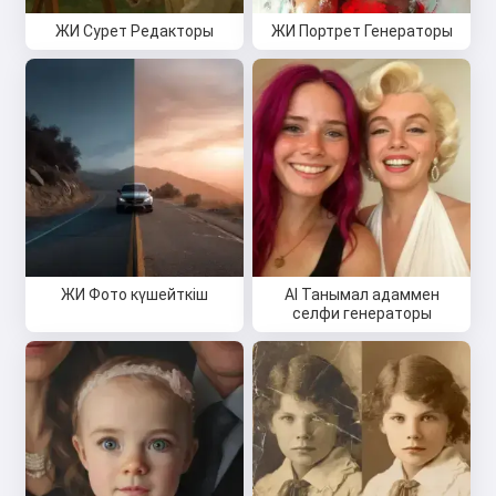
ЖИ Сурет Редакторы
ЖИ Портрет Генераторы
ЖИ Фото күшейткіш
AI Танымал адаммен
селфи генераторы