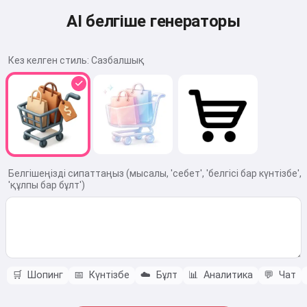
AI белгіше генераторы
Кез келген стиль:
Сазбалшық
Белгішеңізді сипаттаңыз (мысалы, 'себет', 'белгісі бар күнтізбе',
'құлпы бар бұлт')
🛒
Шопинг
📅
Күнтізбе
☁️
Бұлт
📊
Аналитика
💬
Чат