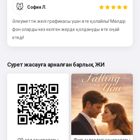
🐭
София Л.
Әлеуметтік желі графикасы үшін өте қолайлы! Мөлдір
фон оларды кез келген жерде қолдануды өте оңай
етеді!
Сурет жасауға арналған барлық ЖИ