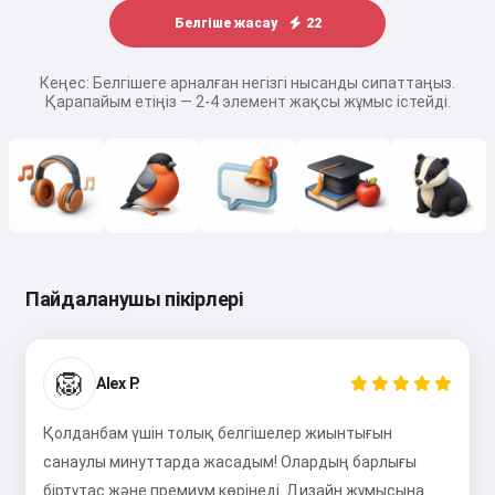
Белгіше жасау
22
Кеңес: Белгішеге арналған негізгі нысанды сипаттаңыз.
Қарапайым етіңіз — 2-4 элемент жақсы жұмыс істейді.
Пайдаланушы пікірлері
🦁
Alex P.
Қолданбам үшін толық белгішелер жиынтығын
санаулы минуттарда жасадым! Олардың барлығы
біртұтас және премиум көрінеді. Дизайн жұмысына