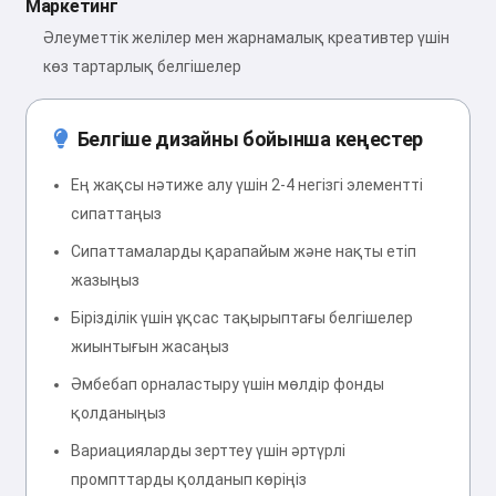
Маркетинг
Әлеуметтік желілер мен жарнамалық креативтер үшін
көз тартарлық белгішелер
Белгіше дизайны бойынша кеңестер
Ең жақсы нәтиже алу үшін 2-4 негізгі элементті
сипаттаңыз
Сипаттамаларды қарапайым және нақты етіп
жазыңыз
Бірізділік үшін ұқсас тақырыптағы белгішелер
жиынтығын жасаңыз
Әмбебап орналастыру үшін мөлдір фонды
қолданыңыз
Вариацияларды зерттеу үшін әртүрлі
промпттарды қолданып көріңіз