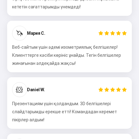
кететін сағаттарымды үнемдеді!
🦄
Мария С.
Веб-сайтым үшін әдемі изометриялық белгішелер!
Клиенттерге кәсіби көрініс ұнайды. Тегін белгішелер
жинағынан әлдеқайда жақсы!
🐹
Daniel W.
Презентациям үшін қолдандым. 3D белгішелері
слайдтарымды ерекше етті! Командадан керемет
пікірлер алдым!