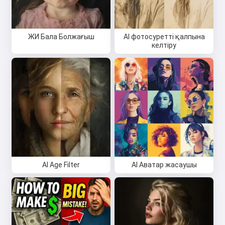
ЖИ Бала Болжағыш
AI фотосуретті қалпына
келтіру
AI Age Filter
AI Аватар жасаушы