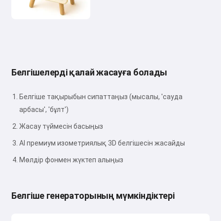
Белгішелерді қалай жасауға болады
Белгіше тақырыбын сипаттаңыз (мысалы, 'сауда
арбасы', 'бұлт')
Жасау түймесін басыңыз
AI премиум изометриялық 3D белгішесін жасайды
Мөлдір фонмен жүктеп алыңыз
Белгіше генераторының мүмкіндіктері