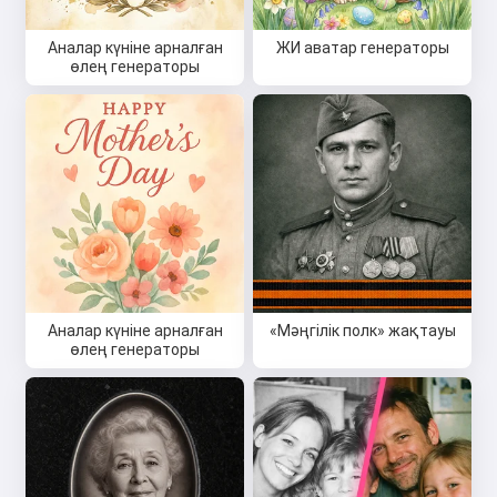
Құпиялылық саясаты
,
Қайтару саясаты
Аналар күніне арналған
ЖИ аватар генераторы
өлең генераторы
Аналар күніне арналған
«Мәңгілік полк» жақтауы
өлең генераторы