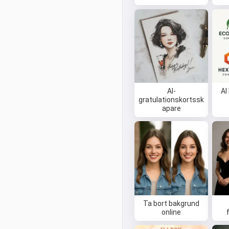
AI-
AI
gratulationskortssk
apare
Ta bort bakgrund
online