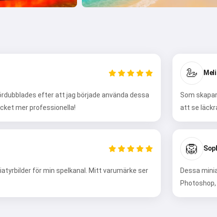
🦢
Meli
rdubblades efter att jag började använda dessa
Som skapare
ycket mer professionella!
att se läckr
🦁
Soph
tyrbilder för min spelkanal. Mitt varumärke ser
Dessa minia
Photoshop, 