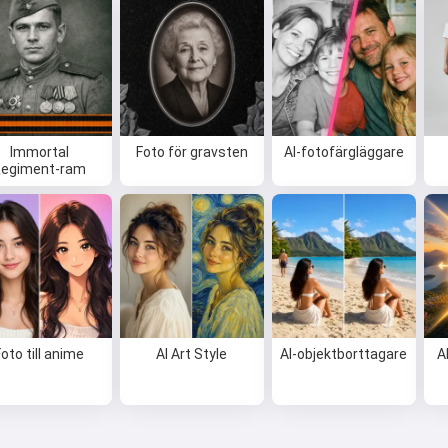
Immortal
Foto för gravsten
AI-fotofärgläggare
Regiment-ram
Foto till anime
AI Art Style
AI-objektborttagare
A