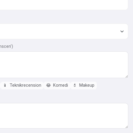
nscen')
📱
Teknikrecension
😂
Komedi
💄
Makeup