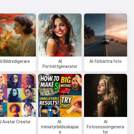
AI Bildredigerare
AI
AI-förbättra foto
Porträttgenerator
I Avatar Creator
AI-
AI
miniatyrbildsskapar
Fotosessiongenera
e
tor