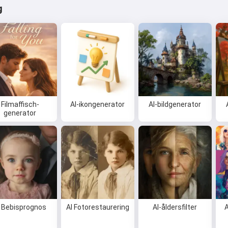
g
Filmaffisch-
AI-ikongenerator
AI-bildgenerator
generator
I Bebisprognos
AI Fotorestaurering
AI-åldersfilter
A
Hej 👋