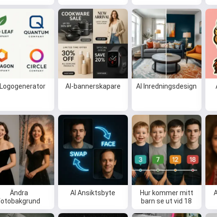
Jag kan skapa låtar, skriva dikter
och gratulationer 🥰
Prova gratis
 Logogenerator
AI-bannerskapare
AI Inredningsdesign
Jag accepterar:
Användarvillkor
,
Integritetspolicy
,
Återbetalningspolicy
Ändra
AI Ansiktsbyte
Hur kommer mitt
A
fotobakgrund
barn se ut vid 18