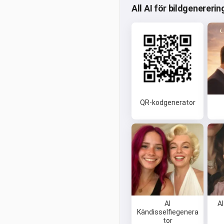
All AI för bildgenererin
QR-kodgenerator
AI
A
Kändisselfiegenera
tor