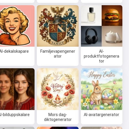
AI-dekalskapare
Familjevapengener
AI-
ator
produktfotogenera
tor
I-bilduppskalare
Mors dag-
AI-avatargenerator
diktsgenerator