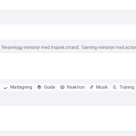
. 'Resevlogg-miniatyr med tropisk strand', 'Gaming-miniatyr med actio
🍳
Matlagning
📚
Guide
😱
Reaktion
🎵
Musik
💪
Träning