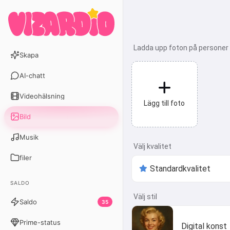
Ladda upp foton på personer el
Skapa
AI-chatt
Videohälsning
Lägg till foto
Bild
Musik
Välj kvalitet
filer
SALDO
Välj stil
Saldo
35
Prime-status
Digital konst