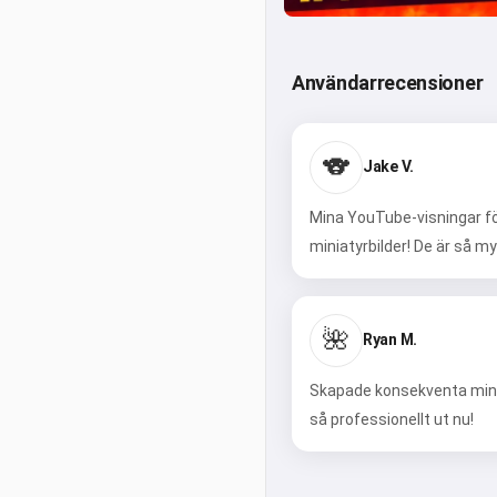
Användarrecensioner
🐨
Jake V.
Mina YouTube-visningar fö
miniatyrbilder! De är så m
🌺
Ryan M.
Skapade konsekventa minia
så professionellt ut nu!