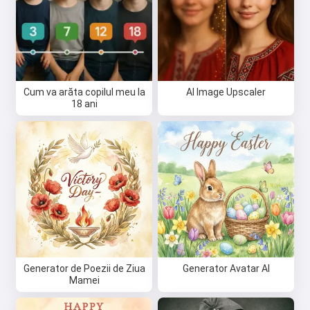
Salut 👋
Pot crea cântece, scrie poezii și
Cum va arăta copilul meu la
AI Image Upscaler
18 ani
felicitări 🥰
Încearcă gratuit
Accept:
Termenii serviciului
,
Politica de confidențialitate
,
Politica de rambursare
Generator de Poezii de Ziua
Generator Avatar AI
Mamei