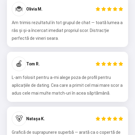
🐞
Olivia M.
Am trimis rezultatul în tot grupul de chat — toată lumea a
râs și și-a încercat imediat propriul scor. Distracție
perfectă de vineri seara.
🍎
Tom R.
L-am folosit pentru a-mi alege poza de profil pentru
aplicațiile de dating. Cea care a primit cel mai mare scor a
adus cele mai multe match-uri în acea săptămână.
🐻
Natașa K.
Grafică de suprapunere superbă — arată ca o copertă de