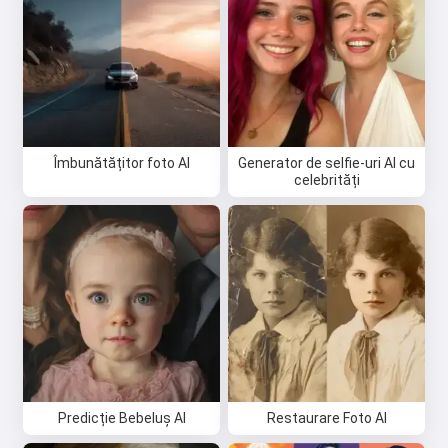
Îmbunătățitor foto AI
Generator de selfie-uri AI cu
celebrități
Predicție Bebeluș AI
Restaurare Foto AI