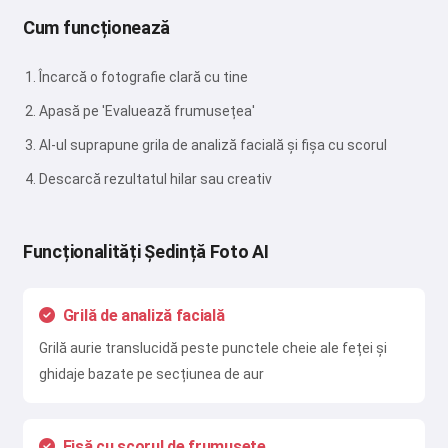
Cum funcționează
Încarcă o fotografie clară cu tine
Apasă pe 'Evaluează frumusețea'
AI-ul suprapune grila de analiză facială și fișa cu scorul
Descarcă rezultatul hilar sau creativ
Funcționalități Ședință Foto AI
Grilă de analiză facială
Grilă aurie translucidă peste punctele cheie ale feței și
ghidaje bazate pe secțiunea de aur
Fișă cu scorul de frumusețe