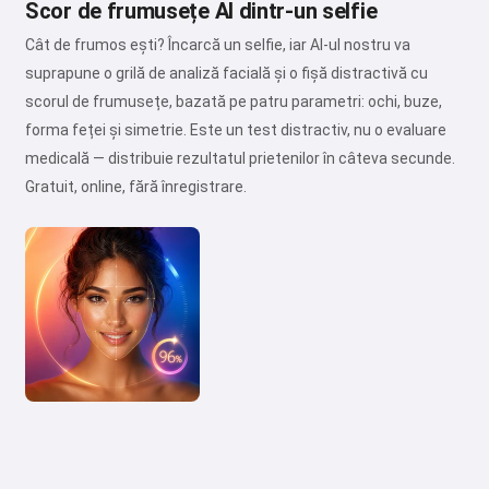
Scor de frumusețe AI dintr-un selfie
Cât de frumos ești? Încarcă un selfie, iar AI-ul nostru va
suprapune o grilă de analiză facială și o fișă distractivă cu
scorul de frumusețe, bazată pe patru parametri: ochi, buze,
forma feței și simetrie. Este un test distractiv, nu o evaluare
medicală — distribuie rezultatul prietenilor în câteva secunde.
Gratuit, online, fără înregistrare.