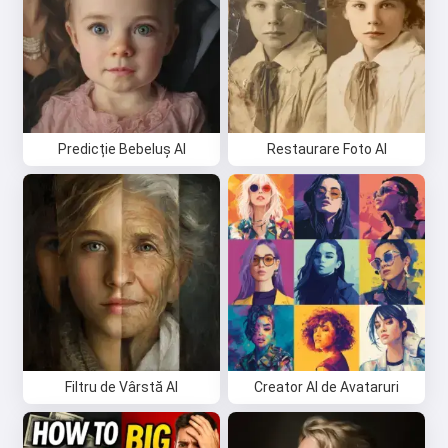
Predicție Bebeluș AI
Restaurare Foto AI
Filtru de Vârstă AI
Creator AI de Avataruri