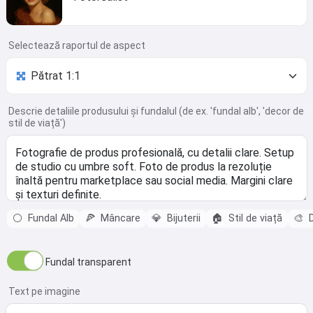
Selectează raportul de aspect
Descrie detaliile produsului și fundalul (de ex. 'fundal alb', 'decor de
stil de viață')
⚪
Fundal Alb
🍕
Mâncare
💎
Bijuterii
🏠
Stil de viață
🎨
D
Fundal transparent
Text pe imagine