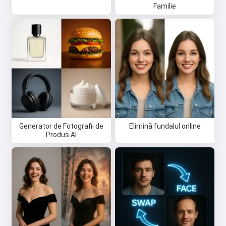
Familie
Salut 👋
Pot crea cântece, scrie poezii și
felicitări 🥰
Încearcă gratuit
Generator de Fotografii de
Elimină fundalul online
Produs AI
Accept:
Termenii serviciului
,
Politica de confidențialitate
,
Politica de rambursare