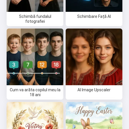
Schimbă fundalul
Schimbare Față AI
fotografiei
Cum va arăta copilul meu la
AI Image Upscaler
18 ani