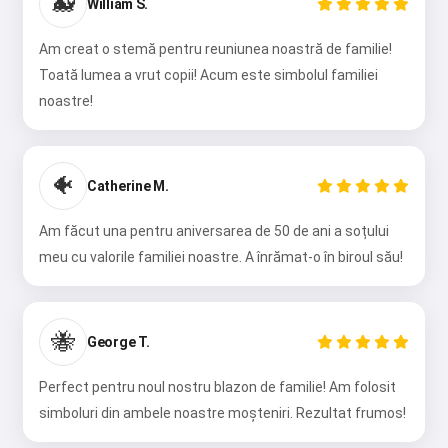
🐋
William S.
Am creat o stemă pentru reuniunea noastră de familie!
Toată lumea a vrut copii! Acum este simbolul familiei
noastre!
🐠
Catherine M.
Am făcut una pentru aniversarea de 50 de ani a soțului
meu cu valorile familiei noastre. A înrămat-o în biroul său!
🐝
George T.
Perfect pentru noul nostru blazon de familie! Am folosit
simboluri din ambele noastre moșteniri. Rezultat frumos!