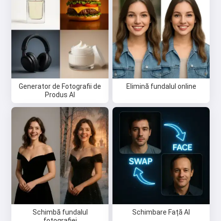
Salut 👋
Pot crea cântece, scrie poezii și
felicitări 🥰
Încearcă gratuit
Generator de Fotografii de
Elimină fundalul online
Produs AI
Accept:
Termenii serviciului
,
Politica de confidențialitate
,
Politica de rambursare
Schimbă fundalul
Schimbare Față AI
fotografiei