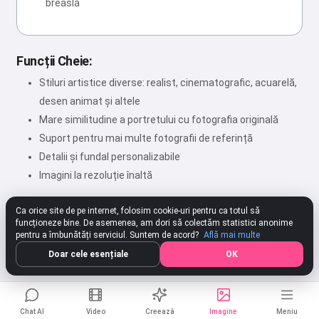
breaslă
Funcții Cheie:
Stiluri artistice diverse: realist, cinematografic, acuarelă,
desen animat și altele
Mare similitudine a portretului cu fotografia originală
Suport pentru mai multe fotografii de referință
Detalii și fundal personalizabile
Imagini la rezoluție înaltă
Ca orice site de pe internet, folosim cookie-uri pentru ca totul să
funcționeze bine. De asemenea, am dori să colectăm statistici anonime
★★★★★
4.80
312 Setări
Evaluează
pentru a îmbunătăți serviciul. Suntem de acord?
Află mai multe
Doar cele esențiale
OK
Chat AI
Video
Creează
Imagine
Meniu