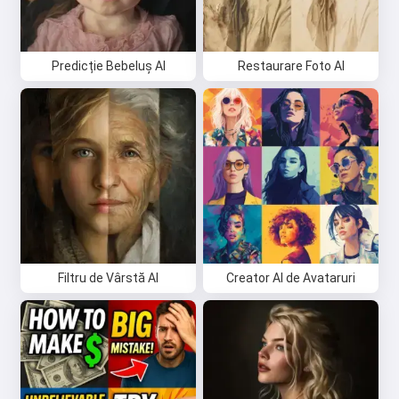
Predicție Bebeluș AI
Restaurare Foto AI
Filtru de Vârstă AI
Creator AI de Avataruri