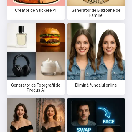
Creator de Stickere AI
Generator de Blazoane de
Familie
Salut 👋
Pot crea cântece, scrie poezii și
felicitări 🥰
Generator de Fotografii de
Elimină fundalul online
Încearcă gratuit
Produs AI
Accept:
Termenii serviciului
,
Politica de confidențialitate
,
Politica de rambursare