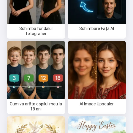
Schimbă fundalul
Schimbare Față AI
fotografiei
Cum va arăta copilul meu la
AI Image Upscaler
18 ani