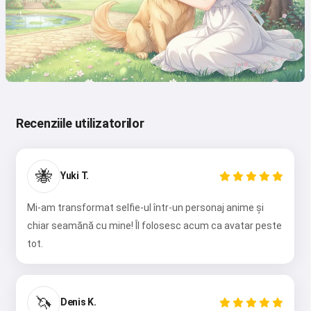
Recenziile utilizatorilor
🐝
Yuki T.
Mi-am transformat selfie-ul într-un personaj anime și
chiar seamănă cu mine! Îl folosesc acum ca avatar peste
tot.
🦄
Denis K.