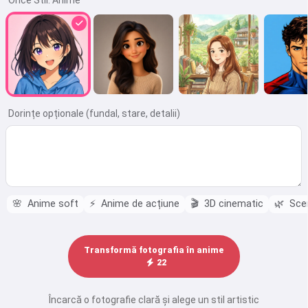
Orice Stil:
Anime
Dorințe opționale (fundal, stare, detalii)
🌸
Anime soft
⚡
Anime de acțiune
🎬
3D cinematic
🌿
Scen
Transformă fotografia în anime
22
Încarcă o fotografie clară și alege un stil artistic