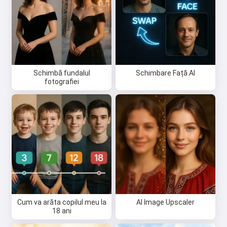
felicitări 🥰
Încearcă gratuit
Schimbă fundalul
Schimbare Față AI
fotografiei
Accept:
Termenii serviciului
,
Politica de confidențialitate
,
Politica de rambursare
Cum va arăta copilul meu la
AI Image Upscaler
18 ani