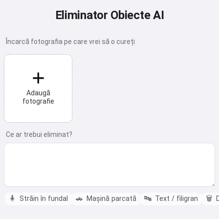
Eliminator Obiecte AI
Încarcă fotografia pe care vrei să o cureți
Adaugă
fotografie
Ce ar trebui eliminat?
🧍
Străin în fundal
🚗
Mașină parcată
🔤
Text / filigran
🗑️
D