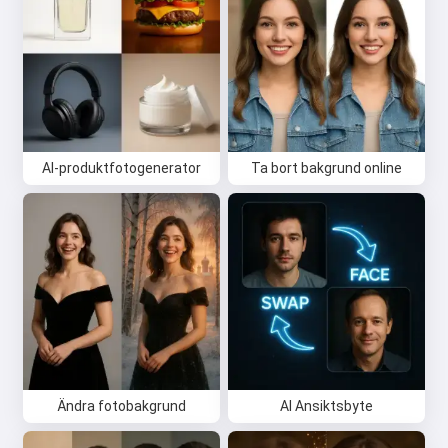
Prova gratis
Jag accepterar:
Användarvillkor
,
AI-produktfotogenerator
Ta bort bakgrund online
Integritetspolicy
,
Återbetalningspolicy
Ändra fotobakgrund
AI Ansiktsbyte