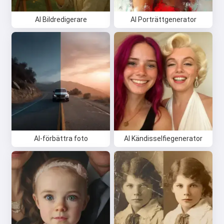
AI Bildredigerare
AI Porträttgenerator
AI-förbättra foto
AI Kändisselfiegenerator