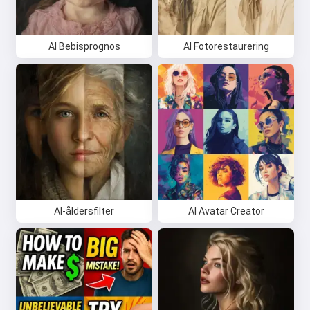
AI Bebisprognos
AI Fotorestaurering
AI-åldersfilter
AI Avatar Creator