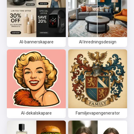
AI-bannerskapare
AI Inredningsdesign
AI-dekalskapare
Familjevapengenerator
Hej 👋
Jag kan skapa låtar, skriva dikter
och gratulationer 🥰