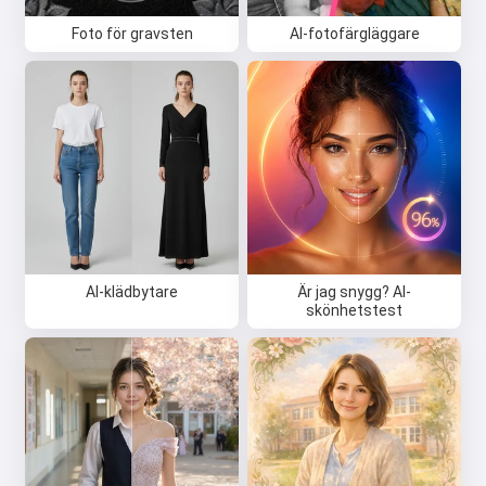
Foto för gravsten
AI-fotofärgläggare
AI-klädbytare
Är jag snygg? AI-
skönhetstest