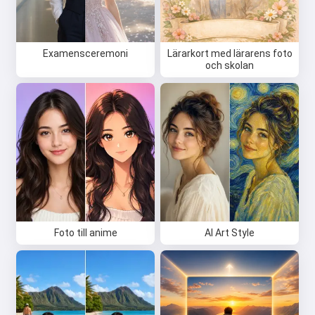
Examensceremoni
Lärarkort med lärarens foto
och skolan
Foto till anime
AI Art Style