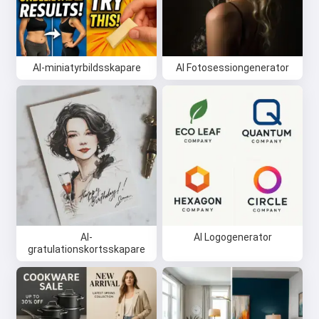
AI-miniatyrbildsskapare
AI Fotosessiongenerator
AI-
AI Logogenerator
gratulationskortsskapare