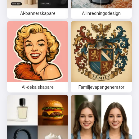
AI-bannerskapare
AI Inredningsdesign
AI-dekalskapare
Familjevapengenerator