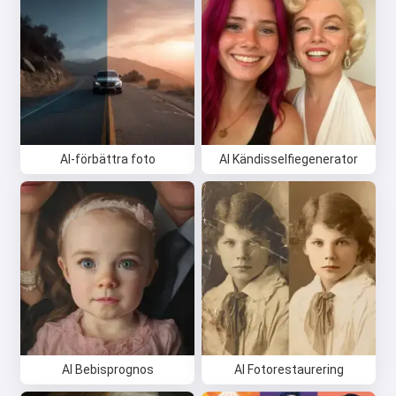
AI-förbättra foto
AI Kändisselfiegenerator
AI Bebisprognos
AI Fotorestaurering