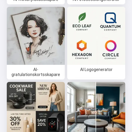
AI-
AI Logogenerator
gratulationskortsskapare