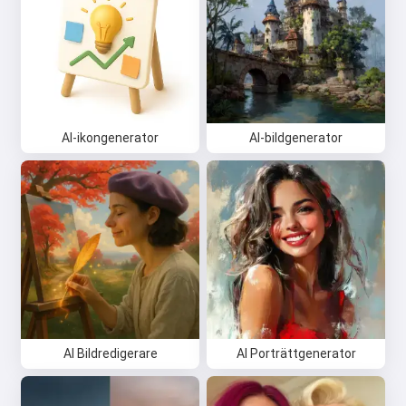
AI-ikongenerator
AI-bildgenerator
AI Bildredigerare
AI Porträttgenerator