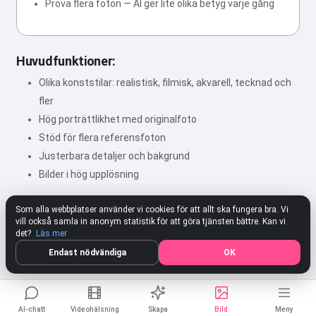
Prova flera foton — AI ger lite olika betyg varje gång
Huvudfunktioner:
Olika konststilar: realistisk, filmisk, akvarell, tecknad och
fler
Hög porträttlikhet med originalfoto
Stöd för flera referensfoton
Justerbara detaljer och bakgrund
Bilder i hög upplösning
Som alla webbplatser använder vi cookies för att allt ska fungera bra. Vi
vill också samla in anonym statistik för att göra tjänsten bättre. Kan vi
★★★★★
4.80
312 Inställningar
Betygsätt
det?
Läs mer
Endast nödvändiga
OK
AI-chatt
Videohälsning
Skapa
Bild
Meny