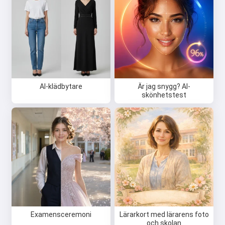
AI-klädbytare
Är jag snygg? AI-
skönhetstest
Examensceremoni
Lärarkort med lärarens foto
och skolan