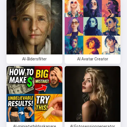
AI-åldersfilter
AI Avatar Creator
AI-miniatyrbildsskapare
AI Fotosessiongenerator