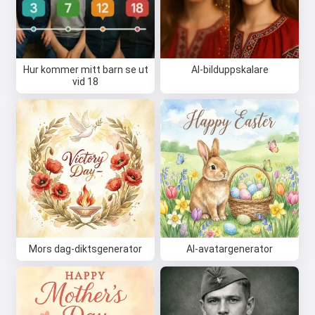
Hej 👋
Jag kan skapa låtar, skriva dikter
och gratulationer 🥰
Hur kommer mitt barn se ut
AI-bilduppskalare
vid 18
Prova gratis
Jag accepterar:
Användarvillkor
,
Integritetspolicy
,
Återbetalningspolicy
Mors dag-diktsgenerator
AI-avatargenerator