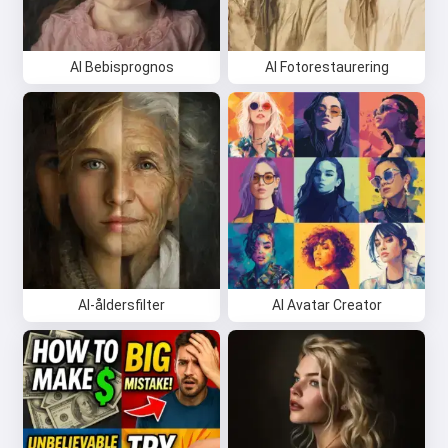
AI Bebisprognos
AI Fotorestaurering
AI-åldersfilter
AI Avatar Creator