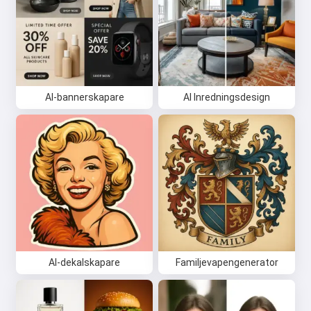
AI-bannerskapare
AI Inredningsdesign
AI-dekalskapare
Familjevapengenerator