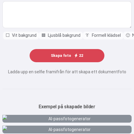
⬜
Vit bakgrund
🟦
Ljusblå bakgrund
👔
Formell klädsel
🙂
N
Skapa foto
22
Ladda upp en selfie framifrån för att skapa ett dokumentfoto
Exempel på skapade bilder