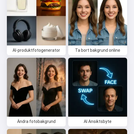
AI-produktfotogenerator
Ta bort bakgrund online
Ändra fotobakgrund
AI Ansiktsbyte
Hej 👋