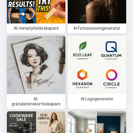
AI-miniatyrbildsskapare
AI Fotosessiongenerator
AI-
AI Logogenerator
gratulationskortsskapare