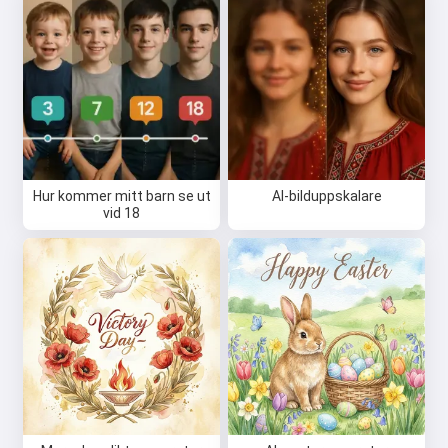
Jag kan skapa låtar, skriva dikter
och gratulationer 🥰
Prova gratis
Jag accepterar:
Användarvillkor
,
Hur kommer mitt barn se ut
AI-bilduppskalare
Integritetspolicy
,
vid 18
Återbetalningspolicy