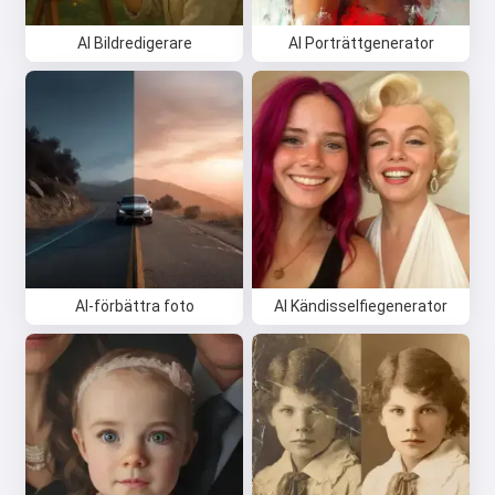
AI Bildredigerare
AI Porträttgenerator
AI-förbättra foto
AI Kändisselfiegenerator