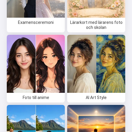
Examensceremoni
Lärarkort med lärarens foto
och skolan
Foto till anime
AI Art Style