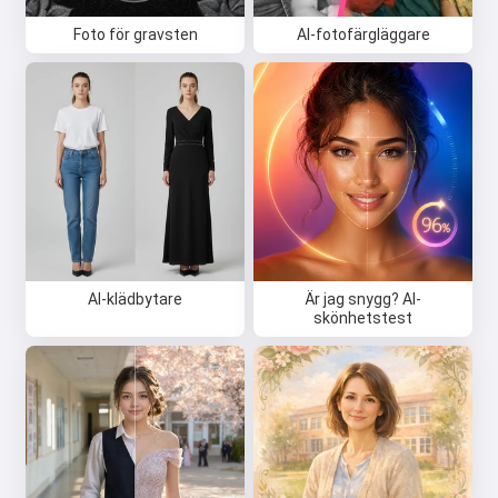
Foto för gravsten
AI-fotofärgläggare
AI-klädbytare
Är jag snygg? AI-
skönhetstest