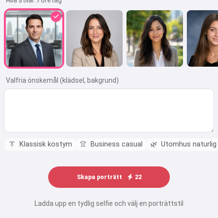
Alla stilar:
Företag
Valfria önskemål (klädsel, bakgrund)
👔
Klassisk kostym
👚
Business casual
🌿
Utomhus naturlig
Skapa porträtt
22
Ladda upp en tydlig selfie och välj en porträttstil