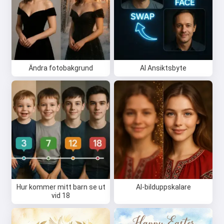
Hej 👋
Jag kan skapa låtar, skriva dikter
och gratulationer 🥰
Ändra fotobakgrund
AI Ansiktsbyte
Prova gratis
Jag accepterar:
Användarvillkor
,
Integritetspolicy
,
Återbetalningspolicy
Hur kommer mitt barn se ut
AI-bilduppskalare
vid 18