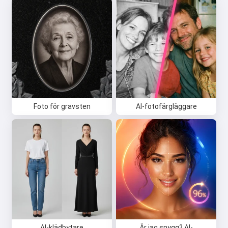
Foto för gravsten
AI-fotofärgläggare
AI-klädbytare
Är jag snygg? AI-