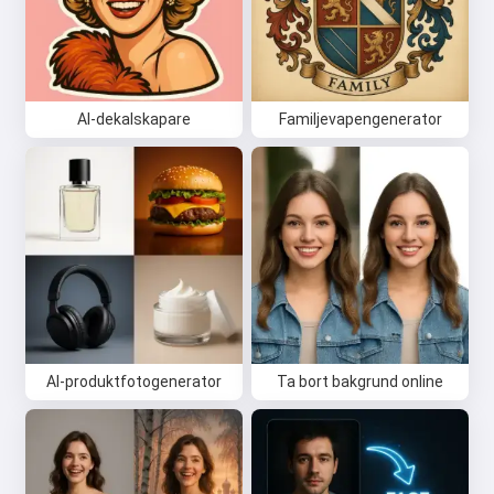
AI-dekalskapare
Familjevapengenerator
AI-produktfotogenerator
Ta bort bakgrund online