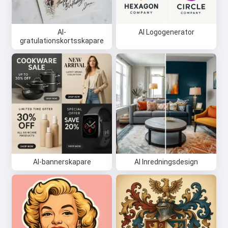
AI-
AI Logogenerator
gratulationskortsskapare
AI-bannerskapare
AI Inredningsdesign