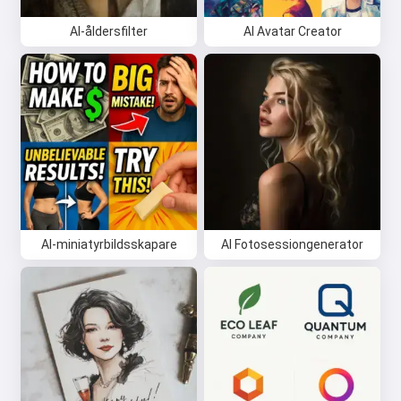
AI-åldersfilter
AI Avatar Creator
AI-miniatyrbildsskapare
AI Fotosessiongenerator