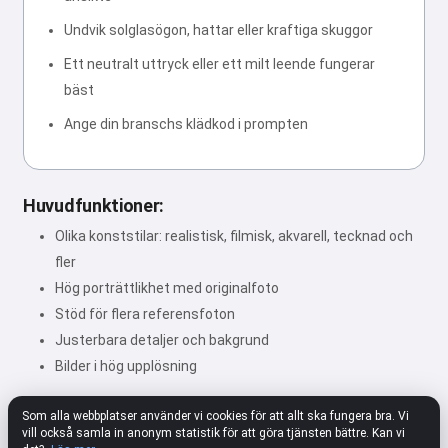
Undvik solglasögon, hattar eller kraftiga skuggor
Ett neutralt uttryck eller ett milt leende fungerar
bäst
Ange din branschs klädkod i prompten
Huvudfunktioner:
Olika konststilar: realistisk, filmisk, akvarell, tecknad och
fler
Hög porträttlikhet med originalfoto
Stöd för flera referensfoton
Justerbara detaljer och bakgrund
Bilder i hög upplösning
Som alla webbplatser använder vi cookies för att allt ska fungera bra. Vi
vill också samla in anonym statistik för att göra tjänsten bättre. Kan vi
★★★★★
4.80
312 Inställningar
Betygsätt