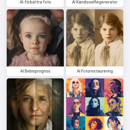
AI-förbättra foto
AI Kändisselfiegenerator
AI Bebisprognos
AI Fotorestaurering