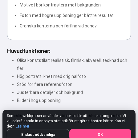
Motivet bör kontrastera mot bakgrunden
Foton med högre upplösning ger bättre resultat
Granska kanterna och förfina vid behov
Huvudfunktioner:
Olika konststilar: realistisk, filmisk, akvarell, tecknad och
fler
Hög porträttlikhet med originalfoto
Stöd för flera referensfoton
Justerbara detaljer och bakgrund
Bilder i hög upplösning
Som alla webbplatser använder vi cookies för att allt ska fungera bra. Vi
vill också samla in anonym statistik för att göra tjänsten bättre. Kan vi
★★★★★
4.80
312 Inställningar
Betygsätt
det?
Läs mer
Endast nödvändiga
OK