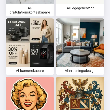
AI-
AI Logogenerator
gratulationskortsskapare
AI-bannerskapare
AI Inredningsdesign