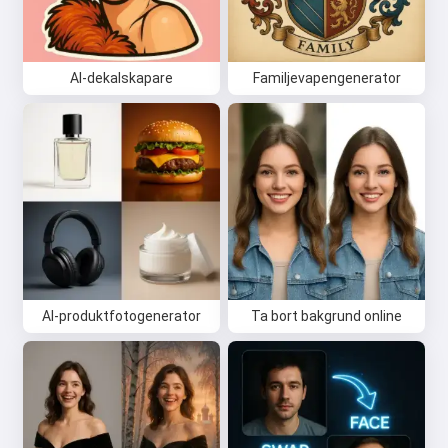
AI-dekalskapare
Familjevapengenerator
Hej 👋
Jag kan skapa låtar, skriva dikter
och gratulationer 🥰
AI-produktfotogenerator
Ta bort bakgrund online
Prova gratis