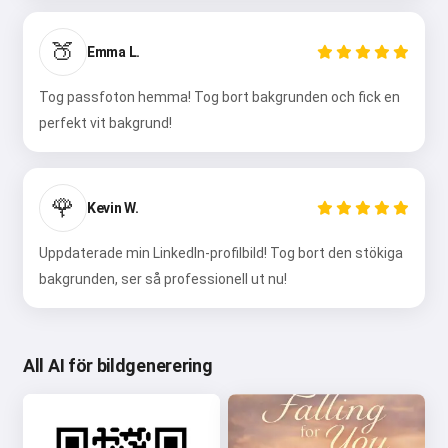
🍑
Emma L.
Tog passfoton hemma! Tog bort bakgrunden och fick en
perfekt vit bakgrund!
🌹
Kevin W.
Uppdaterade min LinkedIn-profilbild! Tog bort den stökiga
bakgrunden, ser så professionell ut nu!
All AI för bildgenerering