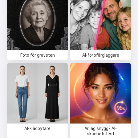
Foto för gravsten
AI-fotofärgläggare
AI-klädbytare
Är jag snygg? AI-
skönhetstest