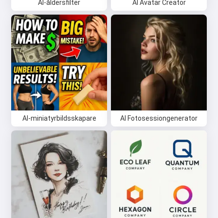
AI-åldersfilter
AI Avatar Creator
AI-miniatyrbildsskapare
AI Fotosessiongenerator