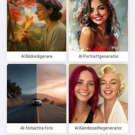
AI Bildredigerare
AI Porträttgenerator
AI-förbättra foto
AI Kändisselfiegenerator